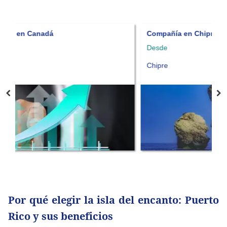
Compañía en Chipre
C
Desde
P
Chipre
Por qué elegir la isla del encanto: Puerto
Rico y sus beneficios