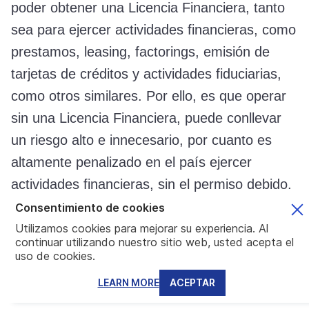
poder obtener una Licencia Financiera, tanto
sea para ejercer actividades financieras, como
prestamos, leasing, factorings, emisión de
tarjetas de créditos y actividades fiduciarias,
como otros similares. Por ello, es que operar
sin una Licencia Financiera, puede conllevar
un riesgo alto e innecesario, por cuanto es
altamente penalizado en el país ejercer
actividades financieras, sin el permiso debido.
Consentimiento de cookies
Esta de más indicar que, en el ámbito
Utilizamos cookies para mejorar su experiencia. Al
internacional una compañía financiera
continuar utilizando nuestro sitio web, usted acepta el
uso de cookies.
intragrupo, puede ser una opción muy viable,
bien sea para canalizar prestamos u
LEARN MORE
ACEPTAR
otorgarlos a las empresas relacionadas.