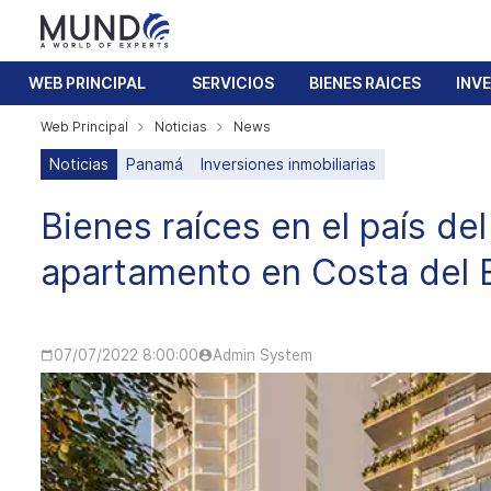
WEB PRINCIPAL
SERVICIOS
BIENES RAICES
INV
Web Principal
Noticias
News
Noticias
Panamá
Inversiones inmobiliarias
Bienes raíces en el país de
apartamento en Costa del 
07/07/2022 8:00:00
Admin System