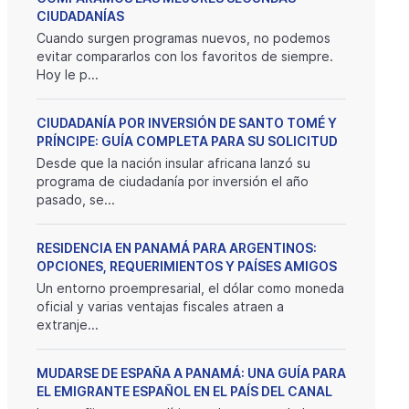
CIUDADANÍAS
Cuando surgen programas nuevos, no podemos
evitar compararlos con los favoritos de siempre.
Hoy le p...
CIUDADANÍA POR INVERSIÓN DE SANTO TOMÉ Y
iliarias en
Royal Palm
Genera
PRÍNCIPE: GUÍA COMPLETA PARA SU SOLICITUD
$175000
$18550
Desde que la nación insular africana lanzó su
Panama
Panam
programa de ciudadanía por inversión el año
pasado, se...
RESIDENCIA EN PANAMÁ PARA ARGENTINOS:
OPCIONES, REQUERIMIENTOS Y PAÍSES AMIGOS
Un entorno proempresarial, el dólar como moneda
oficial y varias ventajas fiscales atraen a
extranje...
MUDARSE DE ESPAÑA A PANAMÁ: UNA GUÍA PARA
EL EMIGRANTE ESPAÑOL EN EL PAÍS DEL CANAL