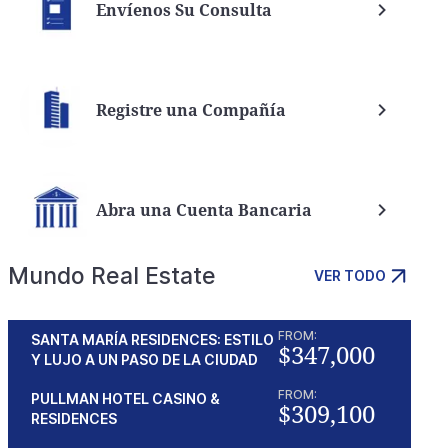
Envíenos Su Consulta
Registre una Compañía
Abra una Cuenta Bancaria
Mundo Real Estate
VER TODO
FROM:
SANTA MARÍA RESIDENCES: ESTILO
$347,000
Y LUJO A UN PASO DE LA CIUDAD
FROM:
PULLMAN HOTEL CASINO &
$309,100
RESIDENCES