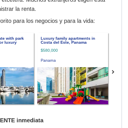
strar la renta.
rito para los negocios y para la vida:
rk
Luxury family apartments in
Inversiones inmob
Costa del Este, Panama
Panamá
$580,000
$99000
Panama
Panamá
NENTE inmediata