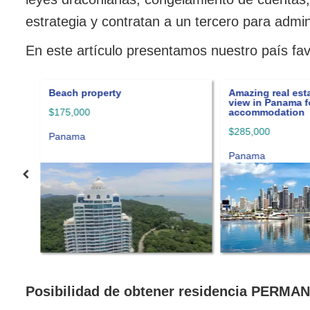
estrategia y contratan a un tercero para admini
En este artículo presentamos nuestro país favo
Beach property
Amazing real estate with pa
view in Panama for luxury
$175,000
accommodation
$285,000
Panama
Panama
Posibilidad de obtener residencia PERMA