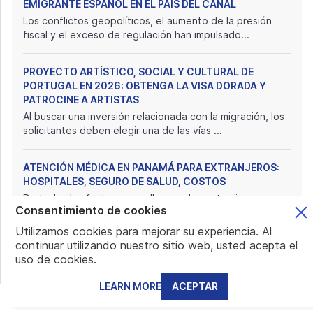
EMIGRANTE ESPAÑOL EN EL PAÍS DEL CANAL
Los conflictos geopolíticos, el aumento de la presión
fiscal y el exceso de regulación han impulsado...
PROYECTO ARTÍSTICO, SOCIAL Y CULTURAL DE
PORTUGAL EN 2026: OBTENGA LA VISA DORADA Y
PATROCINE A ARTISTAS
Al buscar una inversión relacionada con la migración, los
solicitantes deben elegir una de las vías ...
ATENCIÓN MÉDICA EN PANAMÁ PARA EXTRANJEROS:
HOSPITALES, SEGURO DE SALUD, COSTOS
De todos los factores que llevan a los extranjeros y
Consentimiento de cookies
jubilados a elegir una jurisdicción específica,...
Utilizamos cookies para mejorar su experiencia. Al
continuar utilizando nuestro sitio web, usted acepta el
PANAMÁ Y LA VISA DE REFORESTACIÓN: RESIDENCIA +
uso de cookies.
INVERSIÓN SUSTENTABLE
Cuando hablamos sobre la residencia en Panamá,
LEARN MORE
ACEPTAR
solemos mencionar los favoritos de siempre:
Pensionad...