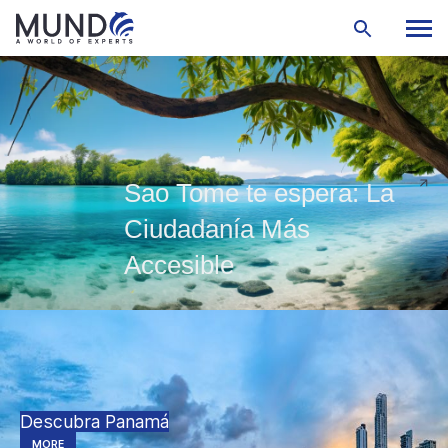
Sao Tome te espera: La
Ciudadanía Más
Accesible
Descubra Panamá
MORE