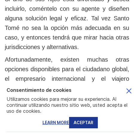
incluirlo, coméntelo con su agente y diseñen
alguna solución legal y eficaz. Tal vez Santo
Tomé no sea la opción más adecuada en su
caso, y entonces tendrá que mirar hacia otras
jurisdicciones y alternativas.
Afortunadamente, existen muchas otras
opciones disponibles para el ciudadano global,
el empresario internacional y el viajero
perpetuo.
Consentimiento de cookies
Utilizamos cookies para mejorar su experiencia. Al
continuar utilizando nuestro sitio web, usted acepta el
uso de cookies.
Quiénes somos
Mundo es un equipo de expertos consolidado,
LEARN MORE
ACEPTAR
conectado a una amplia red de asesores,