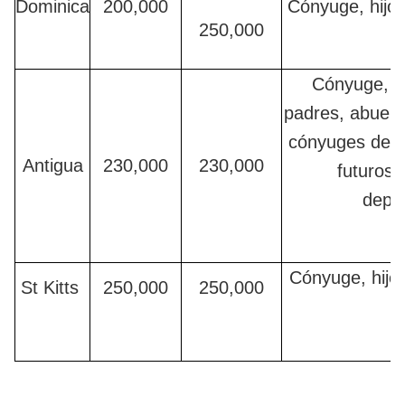
Dominica
200,000
Cónyuge, hijo
250,000
Cónyuge, h
padres, abuelo
cónyuges de h
Antigua
230,000
230,000
futuros h
depe
Cónyuge, hijo
St Kitts
250,000
250,000