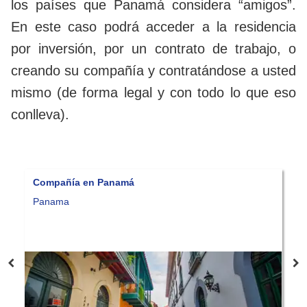
los países que Panamá considera “amigos”.
En este caso podrá acceder a la residencia
por inversión, por un contrato de trabajo, o
creando su compañía y contratándose a usted
mismo (de forma legal y con todo lo que eso
conlleva).
má
Visa de inversor calificado
Haga su consulta
Panama