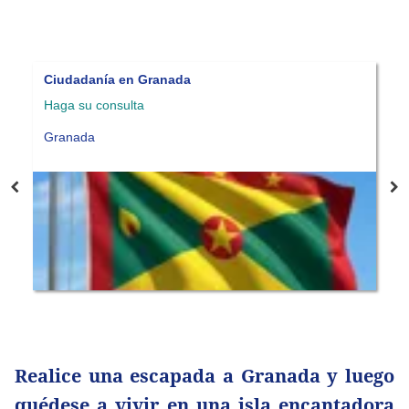
Ciudadanía en Granada
C
Haga su consulta
H
Granada
S
Realice una escapada a Granada y luego
quédese a vivir en una isla encantadora