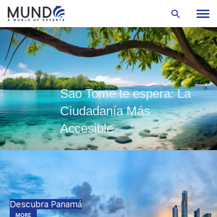
Sao Tome te espera: La
Ciudadanía Más
Accesible
Descubra Panamá
MORE