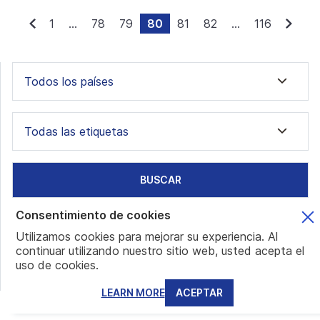
1
...
78
79
80
81
82
...
116
Todos los países
Todas las etiquetas
BUSCAR
Consentimiento de cookies
Eventos
Utilizamos cookies para mejorar su experiencia. Al
continuar utilizando nuestro sitio web, usted acepta el
Próximos eventos
uso de cookies.
Eventos
LEARN MORE
ACEPTAR
Conferences and Webinars