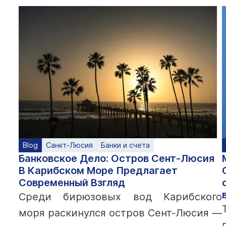
Blog
Санкт-Люсия
Банки и счета
Банковское Дело: Остров Сент-Люсия
В Карибском Море Предлагает
Современный Взгляд
Среди бирюзовых вод Карибского
моря раскинулся остров Сент-Люсия —