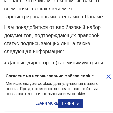
И знаете что? Мы можем помочь вам со
всем этим, так как являемся
зарегистрированными агентами в Панаме.
Нам понадобиться от вас базовый набор
документов, подтверждающих правовой
статус подписывающих лиц, а также
следующая информация:
Данные директоров (как минимум три) и
●
подписантов
Согласие на использование файлов cookie
Уставной капитал не менее 10 000
Мы используем cookies для улучшения вашего
●
опыта. Продолжая использовать наш сайт, вы
долларов США, разбитый по 100 долларов
соглашаетесь с использованием cookies.
США (100-долларовые акции)
LEARN MORE
ПРИНЯТЬ
Источник средств финансирования и
●