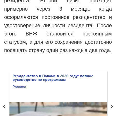
резидента. Второй визит проходит
примерно через 3 месяца, когда
оформляются постоянное резидентство и
удостоверение личности резидента. После
этого ВНЖ становится постоянным
статусом, а для его сохранения достаточно
посещать страну один раз каждые два года.
идентство в Панаме в 2026 году: полное
Жизнь в Па
оводство по программам
Панама
nama