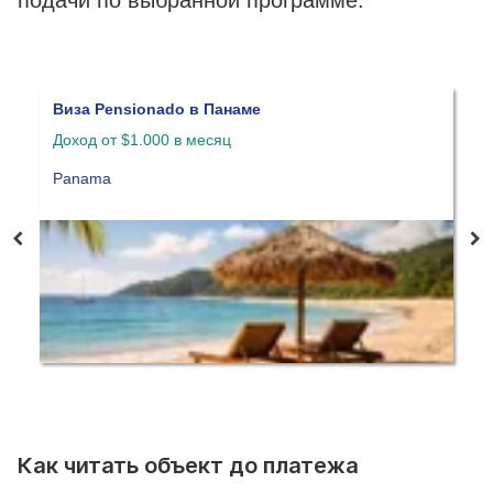
Виза Pensionado в Панаме
Виз
Доход от $1.000 в месяц
От $
Panama
Pan
Как читать объект до платежа