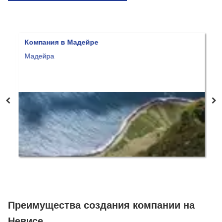
Компания в Мадейре
К
Мадейра
Б
Преимущества создания компании на
Невисе