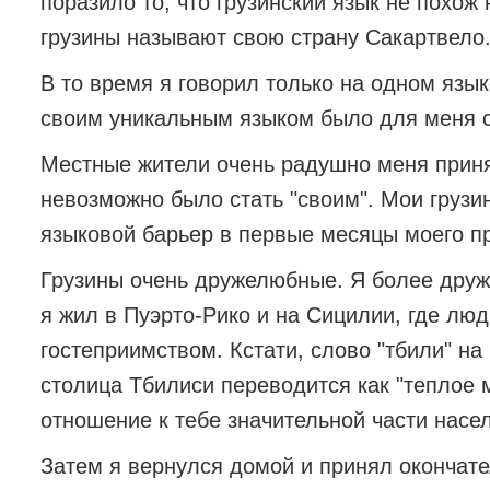
поразило то, что грузинский язык не похож
грузины называют свою страну Сакартвело
В то время я говорил только на одном язык
своим уникальным языком было для меня 
Местные жители очень радушно меня принял
невозможно было стать "своим". Мои грузи
языковой барьер в первые месяцы моего пр
Грузины очень дружелюбные. Я более друж
я жил в Пуэрто-Рико и на Сицилии, где лю
гостеприимством. Кстати, слово "тбили" на 
столица Тбилиси переводится как "теплое 
отношение к тебе значительной части насе
Затем я вернулся домой и принял окончате