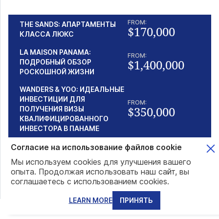
FROM:
THE SANDS: АПАРТАМЕНТЫ
$170,000
КЛАССА ЛЮКС
LA MAISON PANAMA:
FROM:
$1,400,000
ПОДРОБНЫЙ ОБЗОР
РОСКОШНОЙ ЖИЗНИ
WANDERS & YOO: ИДЕАЛЬНЫЕ
ИНВЕСТИЦИИ ДЛЯ
FROM:
$350,000
ПОЛУЧЕНИЯ ВИЗЫ
КВАЛИФИЦИРОВАННОГО
ИНВЕСТОРА В ПАНАМЕ
THE REGENT, КОСТА-ДЕЛЬ-
Согласие на использование файлов cookie
FROM:
$395,000
ЭСТЕ: РОСКОШНАЯ ЖИЗНЬ В
Мы используем cookies для улучшения вашего
ПАНАМЕ
опыта. Продолжая использовать наш сайт, вы
соглашаетесь с использованием cookies.
FROM:
РОЯЛ ПАЛМ: СОВРЕМЕННАЯ
$185,000
ЖИЗНЬ У ТИХОГО ОКЕАНА
LEARN MORE
ПРИНЯТЬ