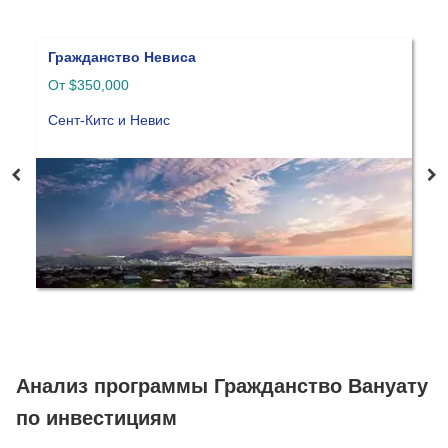
Гражданство Антигуа и Барбуда
Г
От $260,000
О
Антигуа и Барбуда
Г
Анализ программы Гражданство Вануату
по инвестициям