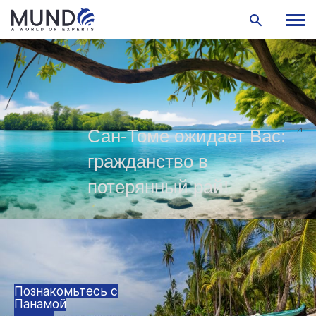
Сан-Томе ожидает Вас:
гражданство в
потерянный рай!
Познакомьтесь с
Панамой