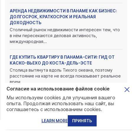
АРЕНДА НЕДВИЖИМОСТИ В ПАНАМЕ КАК БИЗНЕС:
ДОЛГОСРОК, КРАТКОСРОК И РЕАЛЬНАЯ
ДОХОДНОСТЬ
Столичный рынок недвижимости интересен тем, что
в нём пересекаются деловая активность,
международная...
ГДЕ КУПИТЬ КВАРТИРУ В ПАНАМА-СИТИ: ГИД ОТ
КАСКО-ВЬЕХО ДО КОСТА-ДЕЛЬ-ЭСТЕ
Столица вытянута вдоль Тихого океана, поэтому
расстояние на карте не всегда показывает реальное
врем...
Согласие на использование файлов cookie
Мы используем cookies для улучшения вашего
ЖИЗНЬ В ПАНАМЕ ДЛЯ РУССКОЯЗЫЧНЫХ:
опыта. Продолжая использовать наш сайт, вы
СТОИМОСТЬ, КЛИМАТ, ОБЩИНА И БЫТ В 2026 ГОДУ
соглашаетесь с использованием cookies.
Запрос жизнь в Панаме плюсы и минусы требует
честного ответа, удобство здесь зависит от района,
LEARN MORE
ПРИНЯТЬ
дохо...