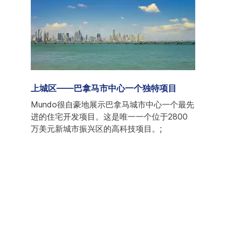
家
上城区——巴拿马市中心一个独特项目
巴拿马新
然上个
Mundo很自豪地展示巴拿马城市中心一个最先
在此
国家向
进的住宅开发项目。这是唯一一个位于2800
籍人
路径，
万美元新城市振兴区的高科技项目。;
洲最
机场
地Cas