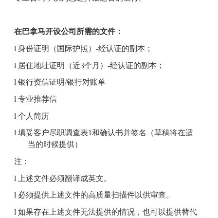
在巴拿马开设公司所需的文件：
l
身份证明（国际护照）
-
经认证的副本；
l
居住地址证明（
近
3个月）
-
经认证的副本；
l
银行
资信证明
/银行对账单
l
专业
推荐信
l
个人
简历
l
填妥客户尽职调查表
1和确认书并签名（
草稿将在适
当的时候提供
）
注
：
l
上述
文件必须翻译成英文。
l
必须提供
上述
文件
的
高质量扫描件以供审查。
l
如果
存在
上述文件
无法提供的情况
，
也可以提供替代