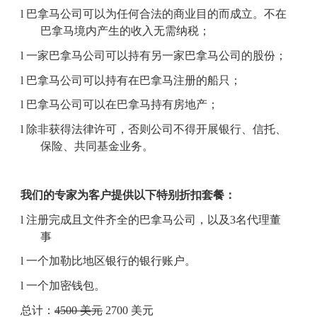
l
巴拿马公司可以为任何合法的商业目的而成立。
不在
巴拿马境内产生的收入无需纳税
；
l
一家
巴拿马公司可以持有另一家巴拿马公司的股份；
l
巴拿马公司可以
持有
在巴拿马注册的船只；
l
巴拿马公司可以在
巴拿马持有
房地产；
l
除非获得
法律
许可，否则公司不得开展银行、信托、
保险、共同基金业务。
我们的专家为客户提供
以下特别
折扣套餐：
l
注册完成且文件齐全的巴拿马公司，以及
3名代理董
事
l
一个
加勒比
地区
银行的银行账户。
l
一个加密钱包
。
总计：
4500 美元
2700 美元