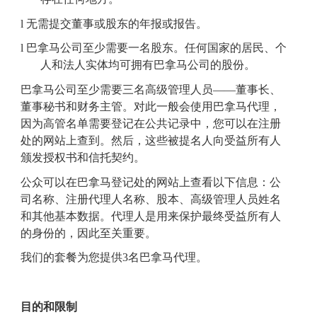
l
无需提交董事或股东的
年报
或报告。
l
巴拿马公司
至少需要一名股东
。
任何国家的居民、个
人和法人实体均可拥有
巴拿马公司的
股份。
巴拿马公司至少需要三名
高级管理人员
——
董事
长
、
董事秘书和财务主管
。对此一般会
使用巴拿马
代理
，
因为
高管名单需要登记
在公共记录中
，您可以
在注册
处的网站上
查到。
然后，这些被提名人向受益所有人
颁发授权书和信托契约。
公众可以在巴拿马登记处的网站上查看以下信息：公
司名称、注册代理人名称、股本、
高级管理人员
姓名
和其他基本数据
。代理人是用来
保护最终受益所有人
的身份
的，因此
至关重要。
我们的套餐
为您提供
3
名巴拿马
代理
。
目的和限制