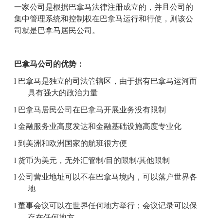
一家公司是根据巴拿马法律注册成立的，并且公司的
集中管理系统
和控制
权
在巴拿马
运行和
行使，则该公
司
就是巴拿马
居民公司。
巴拿马公司的优势：
l
巴拿马是独立的司法管辖区
，由于
据有
巴拿马运河而
具有
强大的
政治力量
l
巴拿马
居民
公司在巴拿马开展业务没有限制
l
金融服务业高度发达和
金融
基础设施
高度
专业
化
l
到美洲和欧洲国家的航班很方便
l
货币为美元，无外汇管制
/
目的限制
/其他
限制
l
公司营业地址可以
不在巴拿马境内，可以落户世界各
地
l
董事会议可以在世界任何地方举行；
会议记录
可以保
存在任何地方。