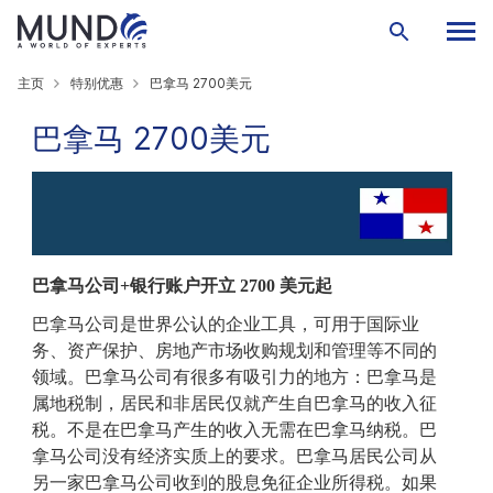
主页
特别优惠
巴拿马 2700美元
巴拿马 2700美元
巴拿马公司
+
银行账户
开立
2700 美元起
巴拿马公司
是世界公认的企业工具
，可用于国际业
务、资产保护、房地产市场收购规划和管理
等不同的
领域
。巴拿马公司有很多有吸引力的地方
：巴拿马
是
属地税制
，居民和非居民仅就
产生自
巴拿马的收入征
税
。
不是在巴拿马产生的收入
无需
在巴拿马纳税
。巴
拿马公司
没有经济实质
上的
要求
。
巴拿马居民公司从
另一家巴拿马公司收到的股息免征
企业所得
税
。
如果