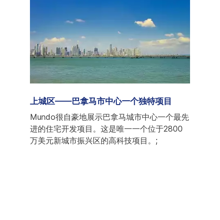
家
上城区——巴拿马市中心一个独特项目
巴拿马新
然上个
Mundo很自豪地展示巴拿马城市中心一个最先
在此
国家向
进的住宅开发项目。这是唯一一个位于2800
籍人
路径，
万美元新城市振兴区的高科技项目。;
洲最
机场
地Cas