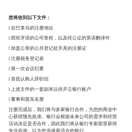
您将收到
以下
文件：
l
在巴拿马的注册地址
l
西班牙语
的公司章程
，
以及经公证
的英语翻译
件
l
加盖公章的
公共登记处
开具的注册证
l
注册
税务登记表
l
第一次会议纪要
l
首批认购人
辞职信
l
上述
文件的一套
副本
以供开立银行账户
l
董事和股东名册
注册完成后，我们将与多家银行合作，为您的
商业中
心
获得预先批准
。
银行
会根据
未来
公司
的需求和
经营
活动
决定是否合作
，因此我们将
从
银行专家那里获得
专业咨询，以
为您
选择最
适合的银行
。