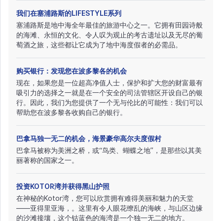
我们在塞浦路斯的LIFESTYLE系列
塞浦路斯是地中海全年最佳的旅游中心之一。它拥有田园诗般
的海滩、永恒的文化、令人叹为观止的考古遗址以及无尽的葡
萄酒之旅，这些都让它成为了地中海度假者的必需品。
购买银行：发现您在波多黎各的机会
现在，如果您是一位超高净值人士，保护和扩大您的财富最有
吸引力的选择之一就是在一个安全的司法管辖区开设自己的银
行。因此，我们为您提供了一个无与伦比的可能性：我们可以
帮助您在波多黎各收购自己的银行。
巴拿马独一无二的机会，海景豪华高尔夫度假村
巴拿马被称为美洲之桥，或“鸟类、蝴蝶之地”，是那些以其美
丽著称的国家之一。
投资KOTOR湾并获得黑山护照
在神秘的Kotor湾，您可以欣赏拥有难得美丽和魅力的天堂
——亚得里亚海，。这里有令人眼花缭乱的海峡，与山区边缘
的沙滩接壤，这个钴蓝色的海湾是一个独一无二的地方。