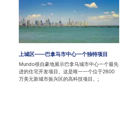
家
上城区——巴拿马市中心一个独特项目
巴拿马新
然上个
Mundo很自豪地展示巴拿马城市中心一个最先
在此
国家向
进的住宅开发项目。这是唯一一个位于2800
籍人
路径，
万美元新城市振兴区的高科技项目。;
洲最
机场
地Cas