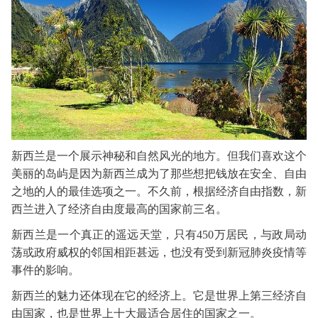
新西兰是一个展示神秘和自然风光的地方。但我们喜欢这个
美丽的岛屿
是因为
新西兰成为
了
那些想把钱放在安全
、
自由
之地
的人的最佳
选项
之一。不久前，根据经济自由指数，新
西兰进入了经济自由度最高的国家前三名。
新西兰是一个真正的
遥远
天堂，只有
450万居民，与政局动
荡或政府威权的邻国相距甚远，也没有受到新冠
肺炎
疫情等
事件
的影响。
新西兰的魅力
还
体现在它的经济上。它是世界上第三经济自
由国家，也是世界上十大最适合居住的国家之一。