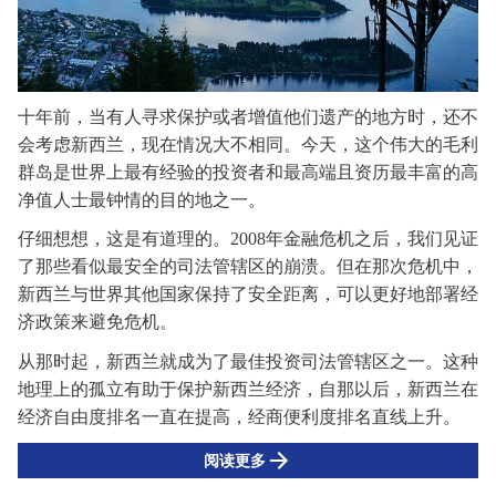
十年前，当有人
寻求
保护或者增值他们遗产的地方时，还
不
会
考虑新西兰，现在情况
大不相同
。今天，这个伟大的毛利
群岛是世界上最有经验的投资者和最高端且资历最丰富的高
净值
人士
最
钟情
的目的地之一。
仔细想想，这是有道理的。
2008年金融危机之后，我们见证
了那些看似最安全的司法管辖区的崩溃。但在那次危机中，
新西兰与世界其他国家保持了安全距离，可以更好地部署经
济政策来避免危机。
从那时起，新西兰就成为了最佳投资司法管辖区之一。这种
地理上的孤立有助于保护新西兰经济，自那以后，新西兰在
经济自由度排名一直在提高，经商便利度排名直线上升。
阅读更多