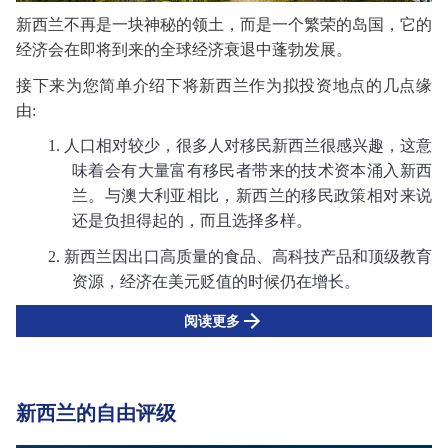
新西兰不再是
一块
神秘的领土，而是一个繁荣的岛国，它的
经济
会
在即将到来的全球经济衰退中蓬勃发展。
接下来为您简单介绍下将新西兰作为拟投资地点的几点缘
由
:
1.
人口相对较少，很多人对移民新西兰很感兴趣，这意
味着会有大量富有移民者带来的技术资本
涌入
新西
兰。与澳大利亚相比，新西兰的移民政策相对来说
还是负担得起的，而且选择多样。
2.
新西兰
因
出口高质量的食品、高科技产品和顶级教育
资源，经济在美元贬值的
时候
仍在增长。
阅读更多
新西兰的自由评级