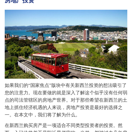
房地产投资
如果
我们的
“国家焦点”
版块
中
有关
新西兰投资的想法吸引了
您的注意力。现在要做的就是深入了解这个似乎没有任何弱
点的司法管辖区的房地产世界。对于那些希望在新西兰的土
地上抓住经济机遇的人来说，房地产投资是最好的选择之
一。在
本文
中，我们将
了解
为什么。
在新西兰购买房产是一项适合不同类型投资者的投资。然