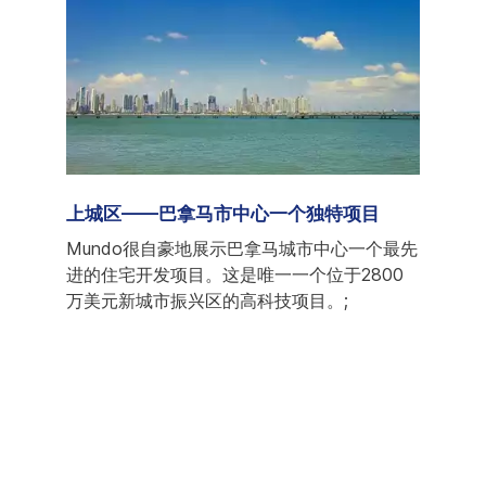
家
上城区——巴拿马市中心一个独特项目
巴拿马新
然上个
Mundo很自豪地展示巴拿马城市中心一个最先
在此
国家向
进的住宅开发项目。这是唯一一个位于2800
籍人
路径，
万美元新城市振兴区的高科技项目。;
洲最
机场
地Cas