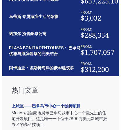
$657,225.10
FROM:
$3,032
马蒂斯 专属海滨生活的缩影
FROM:
$288,354
诺加尔 预售豪华公寓
FROM:
PLAYA BONITA PENTOUSES： 巴拿马
$1,707,057
优雅与海滨奢华的完美结合
FROM:
$312,200
阿卡迪亚：埃斯特海岸的豪华建筑群
热门文章
上城区——巴拿马市中心一个独特项目
Mundo很自豪地展示巴拿马城市中心一个最先进的住
宅开发项目。这是唯一一个位于2800万美元新城市振
兴区的高科技项目。