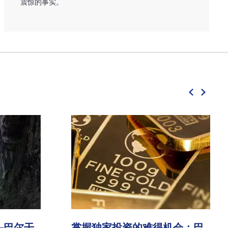
震惊的事实。
—巴尔干
掌握独家投资的难得机会：巴