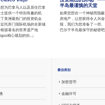
半岛最谨慎的天堂
们想为巴拿马人以及居住巴拿
人士提供一个特别有趣的机
如果您想在一个神秘而隐蔽
拉丁美洲最热门的投资机会
房地产，让您获得令人兴奋
靠近托库门国际机场的全新城
报，我们为您准备了一些。
个根据著名的世界遗产地
巴尔干半岛最保守的秘密吧
tiguo精心规划的街...;
最佳类别
加密货币
务
金融许可