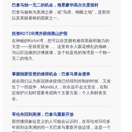
巴拿马独一无二的机会，海景豪华高尔夫度假村
巴拿马被称为美洲之桥，或“鸟类、蝴蝶之地”，是那些
以其美丽著称的国家之一。
投资KOTOR湾并获得黑山护照
在神秘的Kotor湾，您可以欣赏拥有难得美丽和魅力的
天堂——亚得里亚海，。这里有令人眼花缭乱的海峡，
与山区边缘的沙滩接壤，这个钴蓝色的海湾是一个独一
无二的地方。
掌握独家投资的难得机会：巴拿马黄金债券
就在我们认为新冠肺炎疫情已经得到控制的时候，又发
生了一些战争，Mundo人，你永远不会太安全，在制
定保护计划时需要考虑两个主要方面：个人和财务安
全。
哥伦布回到美洲，巴拿马重新开放
那些懂得象征意义的人可能会认识到，在哥伦布500多
年前到达美洲的同一天巴拿马重新开放边境，这是一个