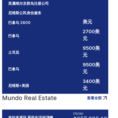
英属维尔京群岛注册公司
尼维斯公民身份服务
美元
巴拿马 3800
2700美
巴拿马
元
9500美
土耳其
元
9500美
巴拿马
元
3400美
尼维斯+美国
元
Mundo Real Estate
查看全部
FROM:
米拉多项目 高尚生活的顶峰