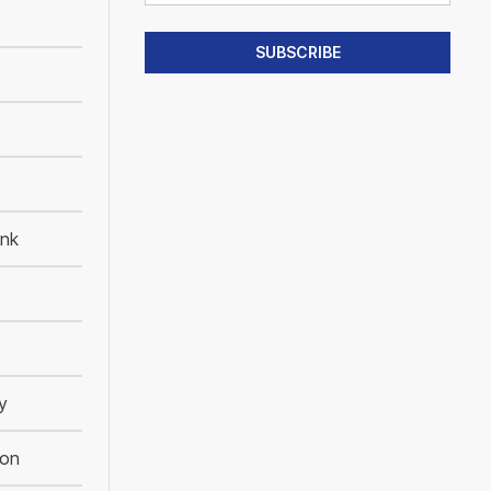
nk
y
ion