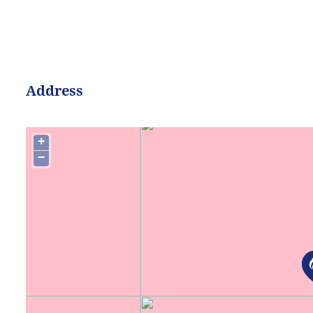
Address
+
−