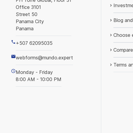
PH Torre Global, Floor 31
Investme
Office 3101
Street 50
Blog an
Panama City
Panama
Choose 
+507 62095035
Compare
webforms@mundo.expert
Terms an
Monday - Friday
8:00 AM - 10:00 PM