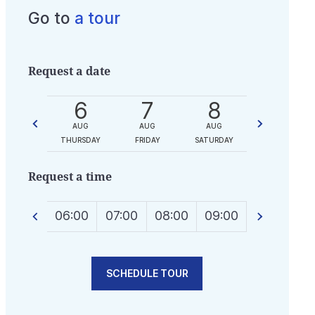
Go to
a tour
Request a date
20
6
7
8
9
AUG
AUG
AUG
AUG
AUG
HURSDAY
THURSDAY
FRIDAY
SATURDAY
SUNDAY
Request a time
23:00
06:00
07:00
08:00
09:00
10:00
1
SCHEDULE TOUR