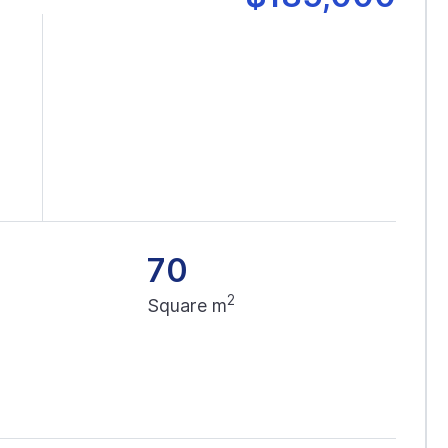
18
19
AUG
AUG
TUESDAY
WEDNESDAY
T
70
2
Square m
20:00
21:00
22:00