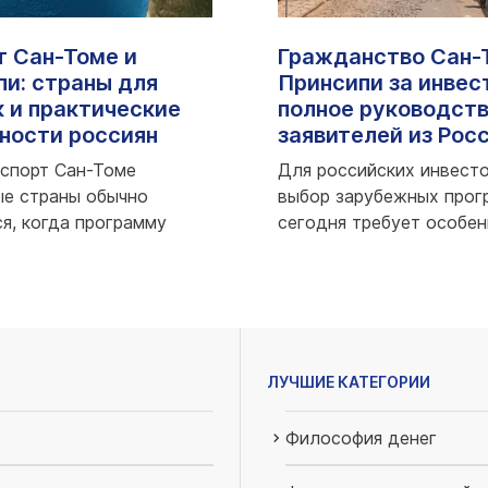
т Сан-Томе и
Гражданство Сан-
пи: страны для
Принсипи за инвес
 и практические
полное руководств
ности россиян
заявителей из Рос
аспорт Сан-Томе
Для российских инвест
ые страны обычно
выбор зарубежных прог
я, когда программу
сегодня требует особе
 через географ...;
внимательной проверки. .
ЛУЧШИЕ КАТЕГОРИИ
Философия денег