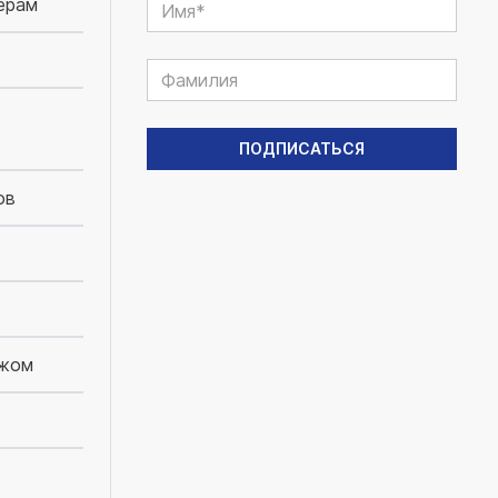
ерам
ов
ежом