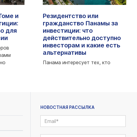
Томе и
Резидентство или
тиции:
гражданство Панамы за
о для
инвестиции: что
сии
действительно доступно
инвесторам и какие есть
оров
альтернативы
рамм
нно
Панама интересует тех, кто
..;
планирует переезд, покупку
недвижимости, развитие бизнеса
или запасной ма...;
НОВОСТНАЯ РАССЫЛКА