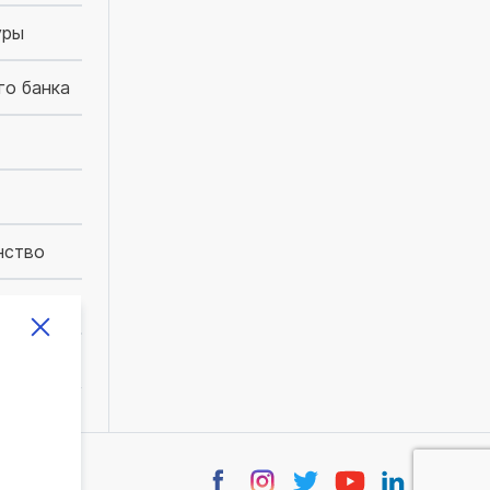
уры
го банка
нство
ния