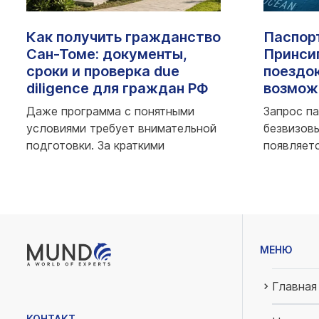
Как получить гражданство
Паспор
Сан-Томе: документы,
Принси
сроки и проверка due
поездок
diligence для граждан РФ
возмож
Даже программа с понятными
Запрос п
условиями требует внимательной
безвизов
подготовки. За краткими
появляетс
требованиями всегд...;
оценивают
МЕНЮ
Главная
КОНТАКТ