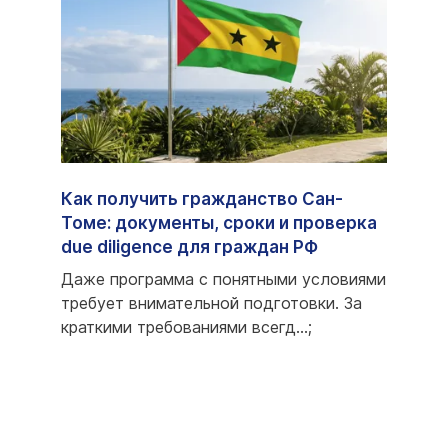
Как получить гражданство Сан-
Пасп
fied
Томе: документы, сроки и проверка
стра
due diligence для граждан РФ
возм
ый
Даже программа с понятными условиями
Запро
требует внимательной подготовки. За
стран
...;
краткими требованиями всегд...;
прогр