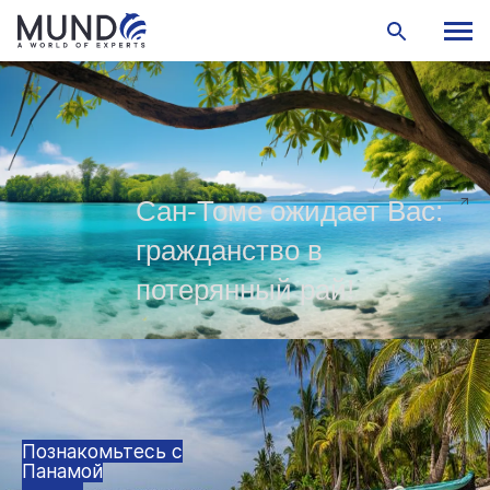
Сан-Томе ожидает Вас:
гражданство в
потерянный рай!
Познакомьтесь с
Панамой