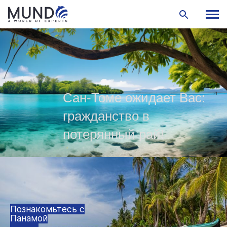
Сан-Томе ожидает Вас:
гражданство в
потерянный рай!
Познакомьтесь с
Панамой