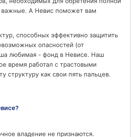
гов, необходимых для обретения полной
е важные. А Невис поможет вам
ктур, способных эффективно защитить
севозможных опасностей (от
аша любимая - фонд в Невисе. Наш
ое время работал с трастовыми
у структуру как свои пять пальцев.
евисе?
очное владение не признаются.