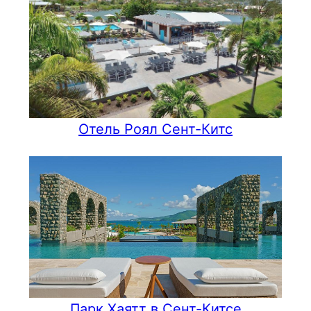
Отель Роял Сент-Китс
Парк Хаятт в Сент-Китсе