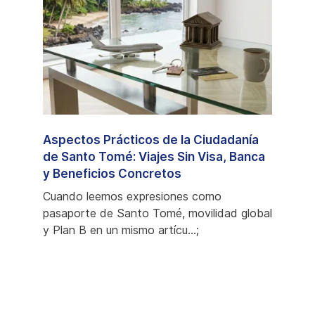
l
Aspectos Prácticos de la Ciudadanía
Santo
nio:
de Santo Tomé: Viajes Sin Visa, Banca
Comp
rial
y Beneficios Concretos
Ciud
Cuando leemos expresiones como
Cuand
han
pasaporte de Santo Tomé, movilidad global
podem
dos
y Plan B en un mismo artícu...;
favori