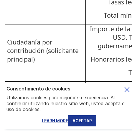
Tasas l
Total mí
Importe de la
USD. T
Ciudadanía por
gubernamen
contribución (solicitante
principal)
Honorarios le
T
Importe de la
Consentimiento de cookies
USD. T
Utilizamos cookies para mejorar su experiencia. Al
Ciudadanía por
gubernament
continuar utilizando nuestro sitio web, usted acepta el
contribución (solicitante
uso de cookies.
principal + cónyuge)
Honorarios le
LEARN MORE
ACEPTAR
T