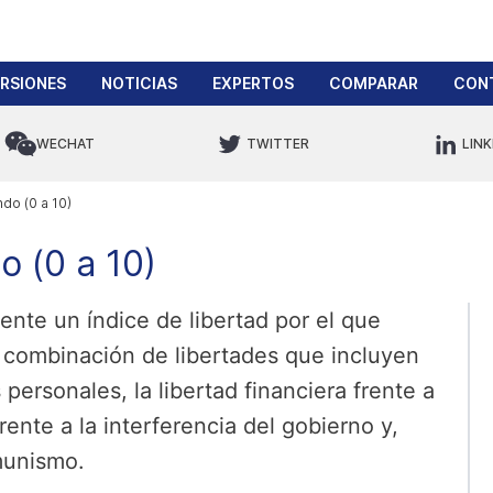
ERSIONES
NOTICIAS
EXPERTOS
COMPARAR
CON
WECHAT
TWITTER
LINK
do (0 a 10)
o (0 a 10)
ente un índice de libertad por el que
a combinación de libertades que incluyen
s personales, la libertad financiera frente a
frente a la interferencia del gobierno y,
munismo.