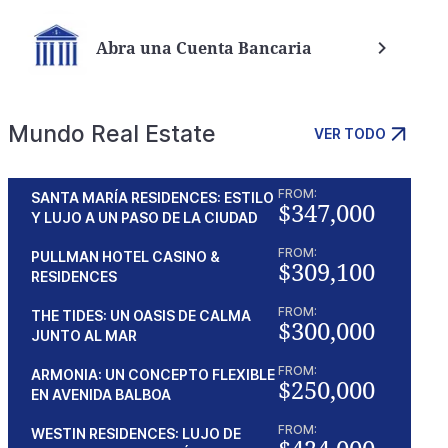
Abra una Cuenta Bancaria
Mundo Real Estate
VER TODO
FROM:
SANTA MARÍA RESIDENCES: ESTILO
$347,000
Y LUJO A UN PASO DE LA CIUDAD
FROM:
PULLMAN HOTEL CASINO &
$309,100
RESIDENCES
FROM:
THE TIDES: UN OASIS DE CALMA
$300,000
JUNTO AL MAR
FROM:
ARMONIA: UN CONCEPTO FLEXIBLE
$250,000
EN AVENIDA BALBOA
FROM:
WESTIN RESIDENCES: LUJO DE