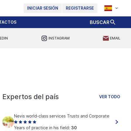
INICIAR SESIÓN
REGISTRARSE
BUSCAR
TACTOS
EDIN
INSTAGRAM
EMAIL
Expertos del país
VER TODO
Nevis world-class services Trusts and Corporate
Years of practice in his field:
30