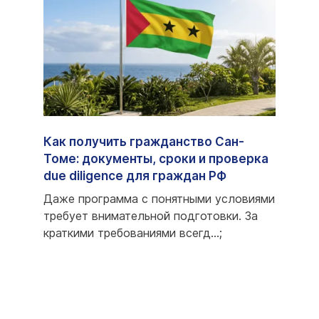
Как получить гражданство Сан-
Пасп
fied
Томе: документы, сроки и проверка
стра
due diligence для граждан РФ
возм
ый
Даже программа с понятными условиями
Запро
требует внимательной подготовки. За
стран
...;
краткими требованиями всегд...;
прогр