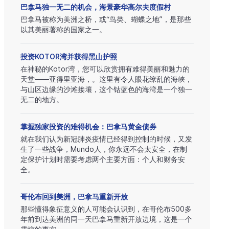
巴拿马独一无二的机会，海景豪华高尔夫度假村
巴拿马被称为美洲之桥，或“鸟类、蝴蝶之地”，是那些
以其美丽著称的国家之一。
投资KOTOR湾并获得黑山护照
在神秘的Kotor湾，您可以欣赏拥有难得美丽和魅力的
天堂——亚得里亚海，。这里有令人眼花缭乱的海峡，
与山区边缘的沙滩接壤，这个钴蓝色的海湾是一个独一
无二的地方。
掌握独家投资的难得机会：巴拿马黄金债券
就在我们认为新冠肺炎疫情已经得到控制的时候，又发
生了一些战争，Mundo人，你永远不会太安全，在制
定保护计划时需要考虑两个主要方面：个人和财务安
全。
哥伦布回到美洲，巴拿马重新开放
那些懂得象征意义的人可能会认识到，在哥伦布500多
年前到达美洲的同一天巴拿马重新开放边境，这是一个