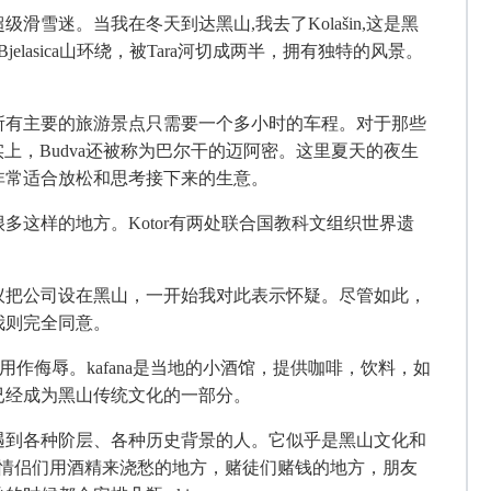
超级滑雪迷。当我在冬天到达黑山
,我去了Kolašin,这是黑
lasica山环绕，被Tara河切成两半，拥有独特的风景。
a到黑山所有主要的旅游景点只需要一个多小时的车程。对于那些
事实上，Budva还被称为巴尔干的迈阿密。这里夏天的夜生
非常适合放松和思考接下来的生意。
很多这样的地方。
Kotor有两处联合国教科文组织世界遗
议把公司设在黑山，一开始我对此表示怀疑。尽管如此，
我则完全同意。
被用作侮辱。kafana是当地的小酒馆，提供咖啡，饮料，如
，已经成为黑山传统文化的一部分。
遇到各种阶层、各种历史背景的人。它似乎是黑山文化和
as 是情侣们用酒精来浇愁的地方，赌徒们赌钱的地方，朋友