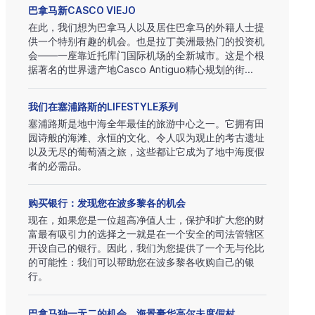
巴拿马新CASCO VIEJO
在此，我们想为巴拿马人以及居住巴拿马的外籍人士提
供一个特别有趣的机会。也是拉丁美洲最热门的投资机
会——一座靠近托库门国际机场的全新城市。这是个根
据著名的世界遗产地Casco Antiguo精心规划的街...
我们在塞浦路斯的LIFESTYLE系列
塞浦路斯是地中海全年最佳的旅游中心之一。它拥有田
园诗般的海滩、永恒的文化、令人叹为观止的考古遗址
以及无尽的葡萄酒之旅，这些都让它成为了地中海度假
者的必需品。
购买银行：发现您在波多黎各的机会
现在，如果您是一位超高净值人士，保护和扩大您的财
富最有吸引力的选择之一就是在一个安全的司法管辖区
开设自己的银行。因此，我们为您提供了一个无与伦比
的可能性：我们可以帮助您在波多黎各收购自己的银
行。
巴拿马独一无二的机会，海景豪华高尔夫度假村