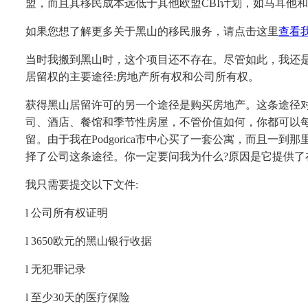
盟，而且其移民成本远低于其他欧盟CBI计划，如马耳他
如果您想了解更多关于黑山的移民服务，请点击这里
查看
当时我搬到黑山时，这个项目还不存在。尽管如此，我还
居留权的主要途径
:房地产所有权和公司所有权。
获得黑山居留许可的另一个途径是购买房地产。这条途径
司、酒店、餐馆和季节性房屋，不管价值如何，你都可以
留。由于我在
Podgorica市中心买了一套公寓，而且
择了公司这条途径。你一定要问我为什么?原因是它提供
我只需要提交以下文件
:
l
公司所有权证明
l
3650欧元的黑山银行收据
l
无犯罪记录
l
至少
30天的医疗保险