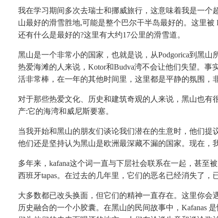
我在学习期间多次去瑞士和挪威旅行，这意味着我是一个
山最好的滑雪胜地,可能是整个巴尔干半岛最好的。这里被 Bje
还有什么是最好的?这里有大约17公里的滑雪道。
黑山是一个非常小的国家，也就是说，从
Podgoric
热爱海滩的人来说，Kotor和Budva湾不会让他们失望。
活非常棒，在一年的其他时间里，这里都是平静的氛围，
对于那些热爱文化、历史和建筑奇观的人来说，黑山也有
产:它的海湾和威尼斯要塞。
当我开始和黑山的朋友们谈论我们潜在的生意时，他们提
他们还是坚持认为黑山是欧洲最深藏不漏的国家。现在，
多年来，
kafana这个词一直与下层社会联系在一起，甚至
西班牙tapas。在过去的几年里，它们的恶名已经消失了
大多数都已改头换面，但它们的精神一直存在。这里你会
历史融合的一个小胶囊。在黑山的民间故事中，
Kafan