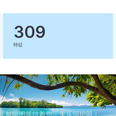
309
特征
瓦努阿图等待着您：失乐园护照！