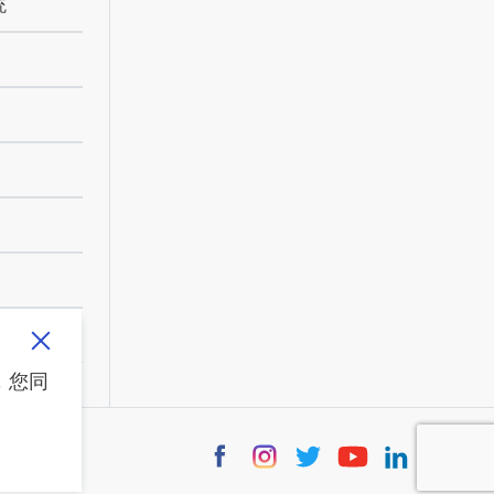
统
，您同