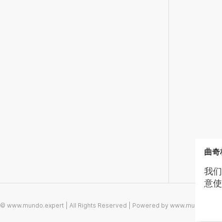
曲奇
我们
意使
© www.mundo.expert | All Rights Reserved | Powered by www.mundo.expe