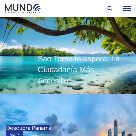
Sao Tome te espera: La
Ciudadanía Más
Accesible
Descubra Panamá
MORE