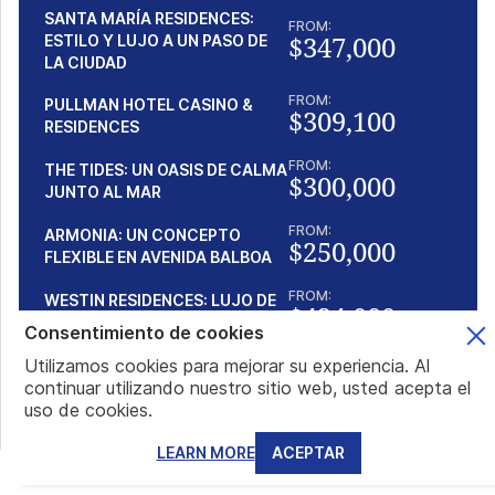
SANTA MARÍA RESIDENCES:
FROM:
$347,000
ESTILO Y LUJO A UN PASO DE
LA CIUDAD
FROM:
PULLMAN HOTEL CASINO &
$309,100
RESIDENCES
FROM:
THE TIDES: UN OASIS DE CALMA
$300,000
JUNTO AL MAR
FROM:
ARMONIA: UN CONCEPTO
$250,000
FLEXIBLE EN AVENIDA BALBOA
FROM:
WESTIN RESIDENCES: LUJO DE
$424,000
MARCA SOBRE EL PACÍFICO
Consentimiento de cookies
Utilizamos cookies para mejorar su experiencia. Al
continuar utilizando nuestro sitio web, usted acepta el
Articulos populares
uso de cookies.
LEARN MORE
ACEPTAR
ASPECTOS PRÁCTICOS DE LA CIUDADANÍA DE SANTO
TOMÉ: VIAJES SIN VISA, BANCA Y BENEFICIOS