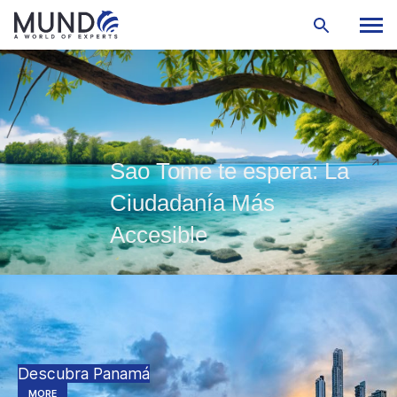
Sao Tome te espera: La
Ciudadanía Más
Accesible
Descubra Panamá
MORE