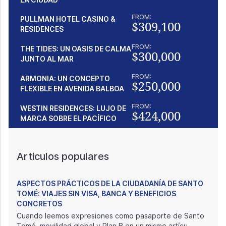
FROM:
PULLMAN HOTEL CASINO &
$309,100
RESIDENCES
FROM:
THE TIDES: UN OASIS DE CALMA
$300,000
JUNTO AL MAR
FROM:
ARMONIA: UN CONCEPTO
$250,000
FLEXIBLE EN AVENIDA BALBOA
FROM:
WESTIN RESIDENCES: LUJO DE
$424,000
MARCA SOBRE EL PACÍFICO
Articulos populares
ASPECTOS PRÁCTICOS DE LA CIUDADANÍA DE SANTO
TOMÉ: VIAJES SIN VISA, BANCA Y BENEFICIOS
CONCRETOS
Cuando leemos expresiones como pasaporte de Santo
Tomé, movilidad global y Plan B en un mismo artícu...