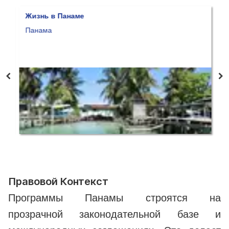
Жизнь в Панаме
И
Панама
О
П
Правовой Контекст
Программы Панамы строятся на
прозрачной законодательной базе и