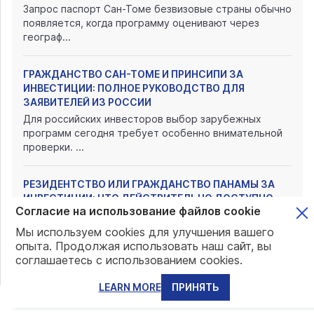
Запрос паспорт Сан-Томе безвизовые страны обычно
появляется, когда программу оценивают через
географ...
ГРАЖДАНСТВО САН-ТОМЕ И ПРИНСИПИ ЗА
ИНВЕСТИЦИИ: ПОЛНОЕ РУКОВОДСТВО ДЛЯ
ЗАЯВИТЕЛЕЙ ИЗ РОССИИ
Для российских инвесторов выбор зарубежных
программ сегодня требует особенно внимательной
проверки. ...
РЕЗИДЕНТСТВО ИЛИ ГРАЖДАНСТВО ПАНАМЫ ЗА
ИНВЕСТИЦИИ: ЧТО ДЕЙСТВИТЕЛЬНО ДОСТУПНО
Согласие на использование файлов cookie
ИНВЕСТОРАМ И КАКИЕ ЕСТЬ АЛЬТЕРНАТИВЫ
Панама интересует тех, кто планирует переезд,
Мы используем cookies для улучшения вашего
покупку недвижимости, развитие бизнеса или
опыта. Продолжая использовать наш сайт, вы
запасной ма...
соглашаетесь с использованием cookies.
LEARN MORE
ПРИНЯТЬ
ПЕРЕЕЗД В ПАНАМУ ИЗ РОССИИ В 2026 ГОДУ:
ДОКУМЕНТЫ, МАРШРУТЫ, ДЕНЬГИ И ПЕРВЫЕ ШАГИ