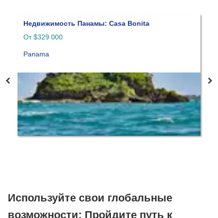
Компания в Белизе
Н
Белиз
$
П
Используйте свои глобальные
возможности: Пройдите путь к