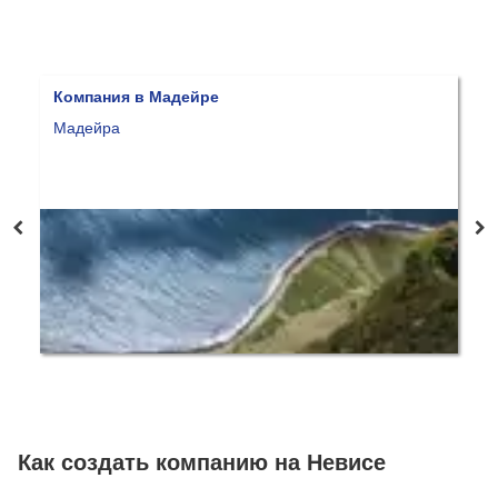
Компания в Мадейре
К
Мадейра
Б
Как создать компанию на Невисе