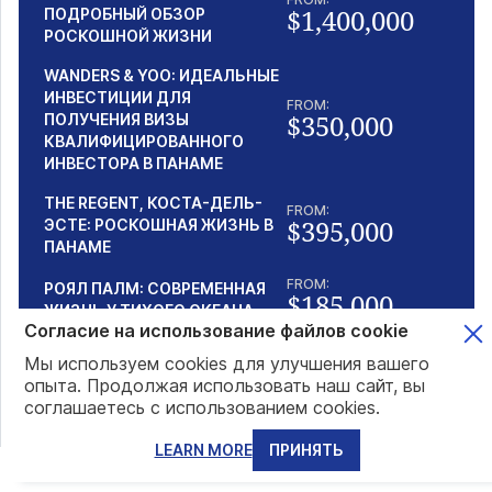
$1,400,000
ПОДРОБНЫЙ ОБЗОР
РОСКОШНОЙ ЖИЗНИ
WANDERS & YOO: ИДЕАЛЬНЫЕ
ИНВЕСТИЦИИ ДЛЯ
FROM:
$350,000
ПОЛУЧЕНИЯ ВИЗЫ
КВАЛИФИЦИРОВАННОГО
ИНВЕСТОРА В ПАНАМЕ
THE REGENT, КОСТА-ДЕЛЬ-
FROM:
$395,000
ЭСТЕ: РОСКОШНАЯ ЖИЗНЬ В
ПАНАМЕ
FROM:
РОЯЛ ПАЛМ: СОВРЕМЕННАЯ
$185,000
ЖИЗНЬ У ТИХОГО ОКЕАНА
Согласие на использование файлов cookie
Мы используем cookies для улучшения вашего
опыта. Продолжая использовать наш сайт, вы
Популярные статьи
соглашаетесь с использованием cookies.
LEARN MORE
ПРИНЯТЬ
КАК ПОЛУЧИТЬ ГРАЖДАНСТВО САН-ТОМЕ:
ДОКУМЕНТЫ, СРОКИ И ПРОВЕРКА DUE DILIGENCE