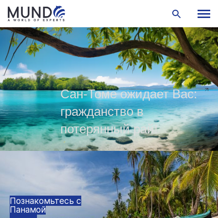
Сан-Томе ожидает Вас:
гражданство в
потерянный рай!
Познакомьтесь с
Панамой