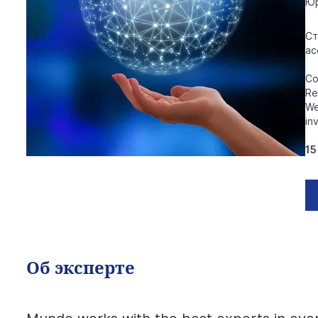
Юр
Ст
ас
Co
Re
We
in
15
Об эксперте