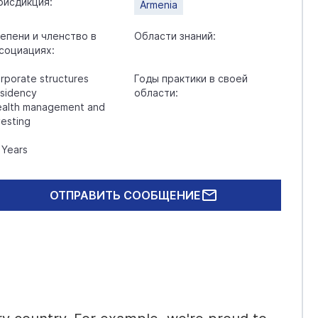
исдикция:
Armenia
епени и членство в
Области знаний:
социациях:
rporate structures
Годы практики в своей
sidency
области:
alth management and
vesting
Years
ОТПРАВИТЬ СООБЩЕНИЕ