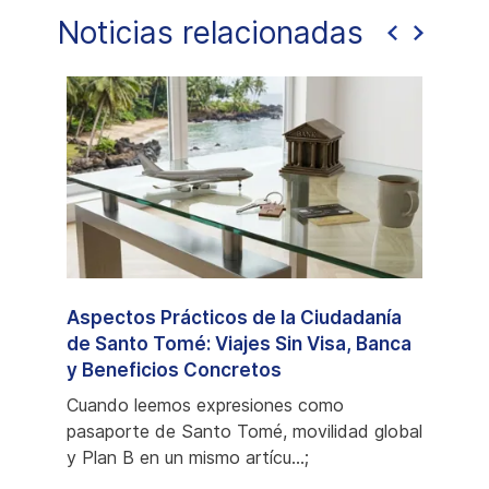
Noticias relacionadas
l
Aspectos Prácticos de la Ciudadanía
Santo
nio:
de Santo Tomé: Viajes Sin Visa, Banca
Comp
rial
y Beneficios Concretos
Ciud
Cuando leemos expresiones como
Cuand
han
pasaporte de Santo Tomé, movilidad global
podem
dos
y Plan B en un mismo artícu...;
favori