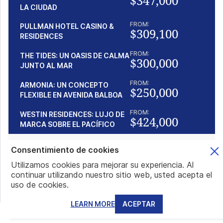
$347,000
LA CIUDAD
FROM:
PULLMAN HOTEL CASINO &
$309,100
RESIDENCES
FROM:
THE TIDES: UN OASIS DE CALMA
$300,000
JUNTO AL MAR
FROM:
ARMONIA: UN CONCEPTO
$250,000
FLEXIBLE EN AVENIDA BALBOA
FROM:
WESTIN RESIDENCES: LUJO DE
$424,000
MARCA SOBRE EL PACÍFICO
Consentimiento de cookies
Articulos populares
Utilizamos cookies para mejorar su experiencia. Al
continuar utilizando nuestro sitio web, usted acepta el
uso de cookies.
ASPECTOS PRÁCTICOS DE LA CIUDADANÍA DE SANTO
TOMÉ: VIAJES SIN VISA, BANCA Y BENEFICIOS
LEARN MORE
ACEPTAR
CONCRETOS
Cuando leemos expresiones como pasaporte de Santo