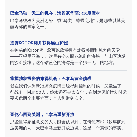
巴拿马独一无二的机会，海景豪华高尔夫度假村
巴拿马被称为美洲之桥，或“鸟类、蝴蝶之地”，是那些以其美
丽著称的国家之一。
投资KOTOR湾并获得黑山护照
在神秘的Kotor湾，您可以欣赏拥有难得美丽和魅力的天堂
——亚得里亚海，。这里有令人眼花缭乱的海峡，与山区边缘
的沙滩接壤，这个钴蓝色的海湾是一个独一无二的地方。
掌握独家投资的难得机会：巴拿马黄金债券
就在我们认为新冠肺炎疫情已经得到控制的时候，又发生了一
些战争，Mundo人，你永远不会太安全，在制定保护计划时需
要考虑两个主要方面：个人和财务安全。
哥伦布回到美洲，巴拿马重新开放
那些懂得象征意义的人可能会认识到，在哥伦布500多年前到
达美洲的同一天巴拿马重新开放边境，这是一个震惊的事实。