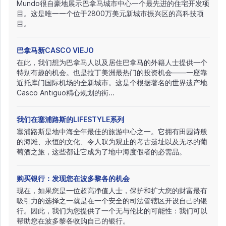
Mundo很自豪地展示巴拿马城市中心一个最先进的住宅开发项
目。这是唯一一个位于2800万美元新城市振兴区的高科技项
目。
巴拿马新CASCO VIEJO
在此，我们想为巴拿马人以及居住巴拿马的外籍人士提供一个
特别有趣的机会。也是拉丁美洲最热门的投资机会——一座靠
近托库门国际机场的全新城市。这是个根据著名的世界遗产地
Casco Antiguo精心规划的街...
我们在塞浦路斯的LIFESTYLE系列
塞浦路斯是地中海全年最佳的旅游中心之一。它拥有田园诗般
的海滩、永恒的文化、令人叹为观止的考古遗址以及无尽的葡
萄酒之旅，这些都让它成为了地中海度假者的必需品。
购买银行：发现您在波多黎各的机会
现在，如果您是一位超高净值人士，保护和扩大您的财富最有
吸引力的选择之一就是在一个安全的司法管辖区开设自己的银
行。因此，我们为您提供了一个无与伦比的可能性：我们可以
帮助您在波多黎各收购自己的银行。