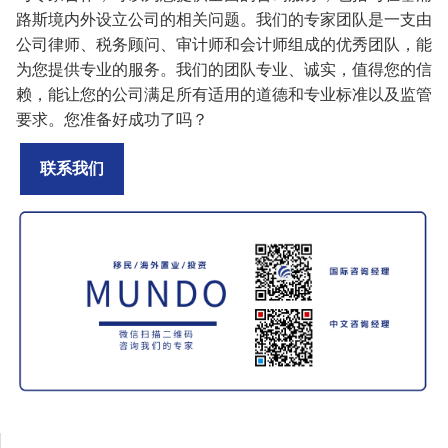
路斯境内外设立公司的相关问题。我们的专家团队是一支由
公司律师、税务顾问、审计师和会计师组成的优秀团队，能
为您提供专业的服务。我们的团队专业、诚实，值得您的信
赖，能让您的公司满足所有适用的道德和专业标准以及监管
要求。您准备好成功了吗？
联系我们