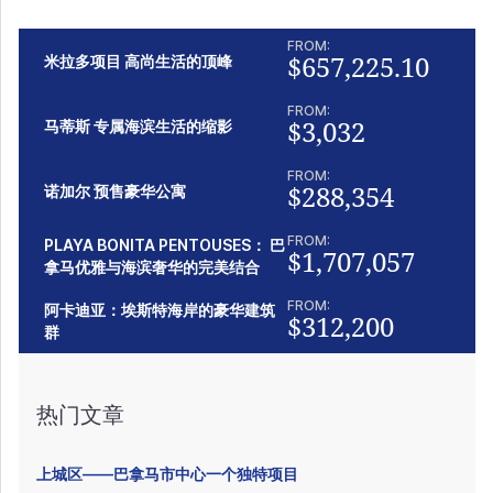
FROM:
$657,225.10
米拉多项目 高尚生活的顶峰
FROM:
$3,032
马蒂斯 专属海滨生活的缩影
FROM:
$288,354
诺加尔 预售豪华公寓
FROM:
PLAYA BONITA PENTOUSES： 巴
$1,707,057
拿马优雅与海滨奢华的完美结合
FROM:
阿卡迪亚：埃斯特海岸的豪华建筑
$312,200
群
热门文章
上城区——巴拿马市中心一个独特项目