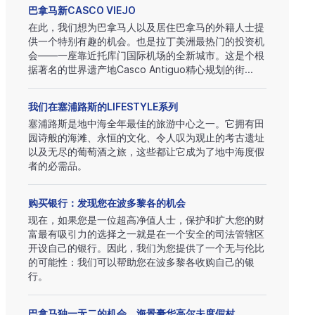
巴拿马新CASCO VIEJO
在此，我们想为巴拿马人以及居住巴拿马的外籍人士提
供一个特别有趣的机会。也是拉丁美洲最热门的投资机
会——一座靠近托库门国际机场的全新城市。这是个根
据著名的世界遗产地Casco Antiguo精心规划的街...
我们在塞浦路斯的LIFESTYLE系列
塞浦路斯是地中海全年最佳的旅游中心之一。它拥有田
园诗般的海滩、永恒的文化、令人叹为观止的考古遗址
以及无尽的葡萄酒之旅，这些都让它成为了地中海度假
者的必需品。
购买银行：发现您在波多黎各的机会
现在，如果您是一位超高净值人士，保护和扩大您的财
富最有吸引力的选择之一就是在一个安全的司法管辖区
开设自己的银行。因此，我们为您提供了一个无与伦比
的可能性：我们可以帮助您在波多黎各收购自己的银
行。
巴拿马独一无二的机会，海景豪华高尔夫度假村