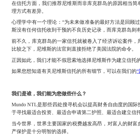
在信托方面，我们推荐尼维斯而
非
库克群岛的原因相当简
理方式有差异
。
心理学
中有一个理论：
“
为未来做准备的最好方法是回顾
斯没有任何
信托收到干预的不良历史记录
，而库克群岛
则
前不久，
库克群岛
的一家信托就被卷入了经济诉讼案件
，
比较之下，尼维斯
的法官
则
直接
拒绝了美国
法院的命令
。
正因如此，我们才能
不假思索地选择尼维斯
作为
建立信托
如果
您
想知道
有关
尼
维斯信托的所有细节，
可以在我们的
“
我们是谁，我们能为
您
做些什么？
Mundo
NTL
是
那些四处搜寻机会以提高财务自由度的
国际
于寻找
最适合投资、最适合申请第二护照、最适合
建立信
当今世界，世界
主要国家的税费越发高昂
，
对富人的财富
产保护是
十分明智的选择
。