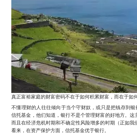
真正富裕家庭的
财富密码不在于
如何积累财富，
而在于
如
不懂理财
的人往往
倾向于当个守财奴，
或
只是把钱
存
到
银
信托基金
，他们
知道，银行不是
个管理财富的好
地方。这
而且
在经济危机时期和不确定
性风险增多
的时期
（正如我
看来，
在资产保护方面，信托基金优于银行。