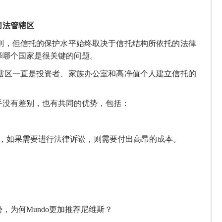
司法管辖区
则
，但
信托的
保护水平始终取决于
信托结构所依托的
法律
择哪个国家是很关键的问题
。
辖区一直是投资者、家族
办公
室和高净值个人建立信托的
。
乎
没有差别
，
也有共同的优势
，包括：
，
如果需要进行法律诉讼，则需要付出高昂的成本。
势
，
为何
Mundo更加推荐尼维斯
？