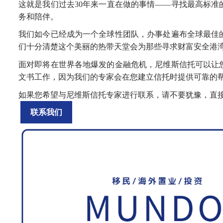
这就是
我们过去
30
年来
一直在做的事情
——
寻找最高标准
务和陪伴
。
我们如今已经成为
一个全球
性
团队
，办事处
遍布
全球
最佳
们
十分
清楚这个美丽的热带天堂
会
为那些寻求财富安全港
面对
即将在世界各地爆发的金融危机，
尼维斯信托可以让
文书工作，因为
我们的专家
会在您建立信托时提供可靠的
如果您希望与
尼维斯信
托
专家
进行联系，请不要犹豫，直
联系我们