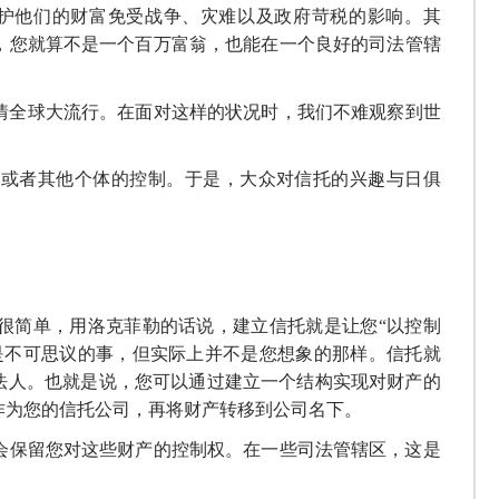
护他们的财富免受战争、
灾难以及政府苛税的
影响。
其
，您
就算不是
一个百万富翁
，
也能在
一个良好的司法管辖
情全球大流行
。
在
面对这样的状况时
，
我们不难观察到世
府
或者其他个体
的控制。
于是
，
大众
对信托的兴趣
与日俱
很简单，用洛克菲勒的话说，
建立信托就是
让
您
“
以控制
是不可思议的事，
但实际上并不是您想象的那样
。
信托就
法人
。
也就是说，
您可以通过建立一个结构实现对财产的
作为您
的信托公司，再将财产转移到公司名下
。
会保留您对这些财产的控制权
。在一些司法管辖区，这是