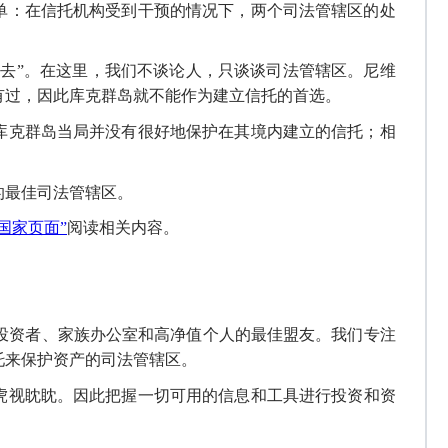
单：
在信托机构受到干预的情况下，两个司法管辖区的处
过去
”
。
在这里，
我们
不谈论人，只谈谈
司法管辖区。尼维
有过，因此库克群岛就不能作为建立信托的首选
。
库克群岛当局并没有很好地保护在其境内建立的信托；相
的最佳司法
管辖
区
。
国家页面
”
阅读相关内容
。
投资者、家族
办公
室和高净值个人的最佳盟友。我们专注
托来保护资产
的司法管辖区
。
虎视眈眈
。
因此把握一切可用的
信息和工具
进行
投资和资