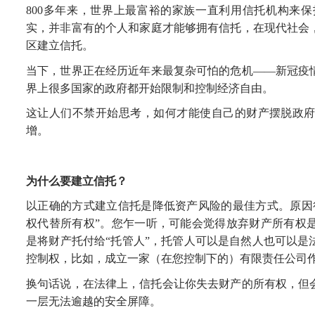
800多年来，世界上最
富裕的家族
一直利用信托
机构
来保
实
，
并非
富有的个人和家庭
才能够拥有信托，在现代社会
区
建立信托
。
当下
，世界正在经历近年
来
最复杂可怕的危机
——新冠疫
界上很多国家的
政府
都
开始限制和控制经济自由。
这让人们不禁开始
思考
，
如何
才能
使
自己
的
财产摆脱
政
增
。
为什么要建立
信托
？
以正确的方式
建立信托是
降低资产风险
的最佳方式。原因
权代替所有权
”
。您乍一听，可能会觉得放弃财产
所有权
是将
财产
托付给
“托管人”，托管人可以是
自然人也可以是
控制权
，
比如，成立一家
（在您控制下的）有限责任公司
换句话说，
在法律上，信托会让你失去财产的所有权，但
一
层无法逾越的安全屏障
。