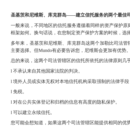
圣基茨
和
尼维斯
、
库克群岛
——
建立信托
服务
的两个最佳
一般来说，
不同地区的信托服务遵循着同样的资产保护原
框架
如何
。换句话说，
在您制定资产保护方案的时候，选
多年来，圣基茨和尼维斯
、
库克群岛
这两个
加勒比司法管
主要选择。但
Mundo
有必要告诉您
，尼维斯
会更加有优势
总的来说
，这两个司法管辖区的信托
所依托的
法律原则几
l
不承认来自其他国家法院
的判决。
l
境外人员或实体无权对本地信托机构采取强制的法律手段
l
免税
。
l
对在公共实体登记和归档的信息有高度的隐私保护
。
l
可以
建立
永续
信托。
您
可能会想知道，如果这两个司法管辖区
能提供相同的优