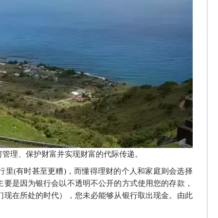
何管理、保护
财富并实现财富的代际传递
。
行里
(有时甚至更糟)，而
懂得理财的
个人和家庭则
会选择
主要是因为
银行会以
不透明不公开
的方式
使用您的存款
，
们现在所处的时代），您未必能够从银行取出现金
。
由此