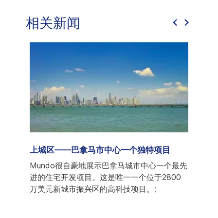
相关新闻
家
上城区——巴拿马市中心一个独特项目
巴拿马新
然上个
Mundo很自豪地展示巴拿马城市中心一个最先
在此
国家向
进的住宅开发项目。这是唯一一个位于2800
籍人
路径，
万美元新城市振兴区的高科技项目。;
洲最
机场
地Cas