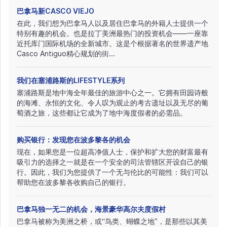
巴拿马新CASCO VIEJO
在此，我们想为巴拿马人以及居住巴拿马的外籍人士提供一个
特别有趣的机会。也是拉丁美洲最热门的投资机会——一座靠
近托库门国际机场的全新城市。这是个根据著名的世界遗产地
Casco Antiguo精心规划的街...
我们在塞浦路斯的LIFESTYLE系列
塞浦路斯是地中海全年最佳的旅游中心之一。它拥有田园诗般
的海滩、永恒的文化、令人叹为观止的考古遗址以及无尽的葡
萄酒之旅，这些都让它成为了地中海度假者的必需品。
购买银行：发现您在波多黎各的机会
现在，如果您是一位超高净值人士，保护和扩大您的财富最有
吸引力的选择之一就是在一个安全的司法管辖区开设自己的银
行。因此，我们为您提供了一个无与伦比的可能性：我们可以
帮助您在波多黎各收购自己的银行。
巴拿马独一无二的机会，海景豪华高尔夫度假村
巴拿马被称为美洲之桥，或“鸟类、蝴蝶之地”，是那些以其美