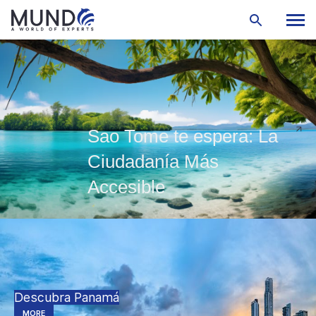
Sao Tome te espera: La
Ciudadanía Más
Accesible
Descubra Panamá
MORE